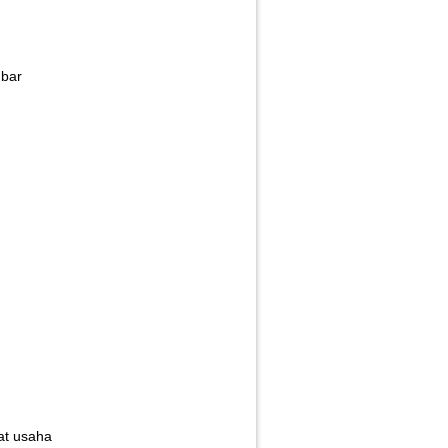
mbar
at usaha