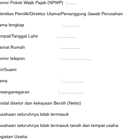
omor Pokok Wajib Pajak (NPWP) :........
.Identitas Pemilik/Direktur Utama/Penanggung Jawab Perusahan
Nama lengkap :.............
empat/Tanggal Lahir :..............
Alamat Rumah :..............
omor telepon :........................
tri/Suami
Nama :..................
ewarganegaran :....................
Modal disetor dan kekayaan Bersih (Netto)
usahaan seluruhnya tidak termasuk
usahaan seluruhnya tidak termasuk tanah dan tempat usaha.
egiatan Usaha: