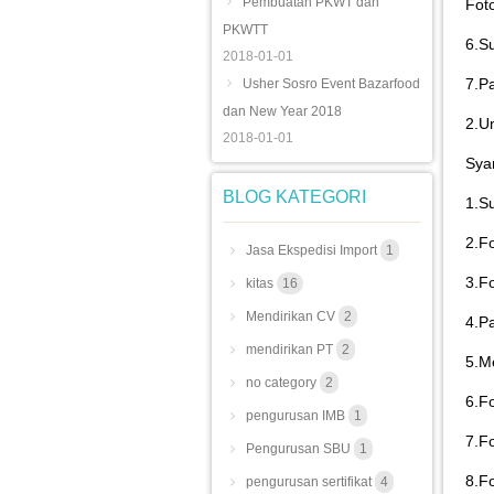
Pembuatan PKWT dan
Fot
PKWTT
6.S
2018-01-01
7.P
Usher Sosro Event Bazarfood
dan New Year 2018
2.U
2018-01-01
Sya
BLOG KATEGORI
1.S
2.F
Jasa Ekspedisi Import
1
3.F
kitas
16
Mendirikan CV
2
4.P
mendirikan PT
2
5.Me
no category
2
6.F
pengurusan IMB
1
7.F
Pengurusan SBU
1
8.F
pengurusan sertifikat
4