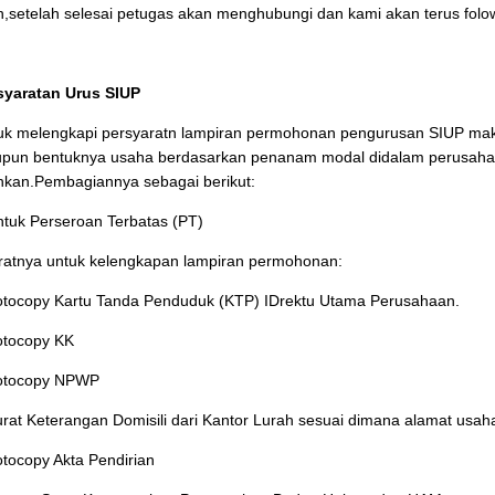
ih,setelah selesai petugas akan menghubungi dan kami akan terus folo
syaratan Urus SIUP
uk melengkapi persyaratn lampiran permohonan pengurusan SIUP maka
upun bentuknya usaha berdasarkan penanam modal didalam perusah
ankan.Pembagiannya sebagai berikut:
ntuk Perseroan Terbatas (PT)
ratnya untuk kelengkapan lampiran permohonan:
otocopy Kartu Tanda Penduduk (KTP) IDrektu Utama Perusahaan.
otocopy KK
otocopy NPWP
urat Keterangan Domisili dari Kantor Lurah sesuai dimana alamat usah
otocopy Akta Pendirian