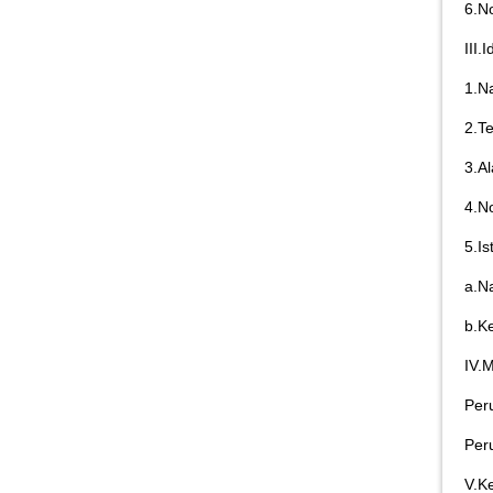
6.N
III
1.
2.T
3.
4.N
5.Is
a.
b.K
IV.
Per
Per
V.K