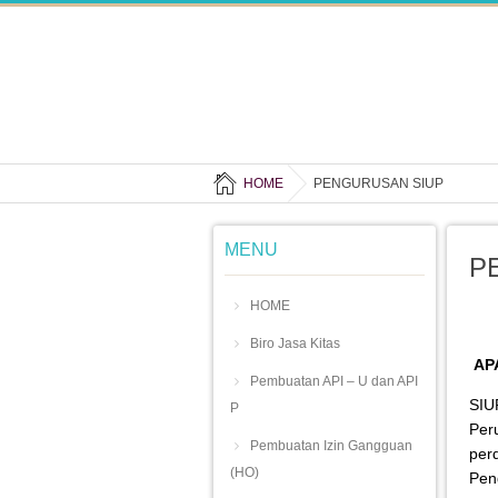
HOME
PENGURUSAN SIUP
MENU
P
HOME
Biro Jasa Kitas
APA
Pembuatan API – U dan API
SIU
P
Per
Pembuatan Izin Gangguan
per
(HO)
Pen