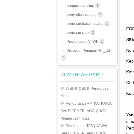
pengurusan siup
1
penyedia jasa spg
7
perijinan badan usaha
1
FO
perijinan siujk
2
SI
Pnegurusan NPWP
1
Nomo
Prosedur Perijinan API_U/P
1
Kep
Kot
COMENTAR BARU
Cq.
wana
pada
Pengurusan
Kot
KItas
Pengurusan RPTKA | KAWAI
pada
BAKTI CEMERLANG
Yan
Pengurusan KItas
dim
Pembuatan ITAS | KAWAI
Per
pada
BAKTI CEMERLANG